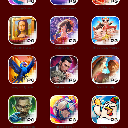
Fortune Snake
Chocolate Deluxe
Rio Fantasia
Museum Mystery
Oishi Delights
Three Crazy Piggies
Wings of Iguazu
Yakuza Honor
Shark Bounty
Zombie Outbreak
Futebol Fever
Chicky Run