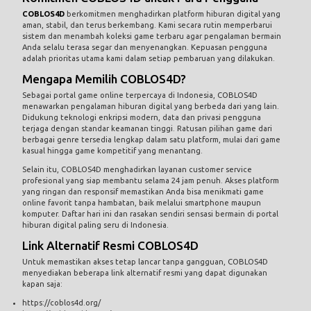
COBLOS4D
berkomitmen menghadirkan platform hiburan digital yang
aman, stabil, dan terus berkembang. Kami secara rutin memperbarui
sistem dan menambah koleksi game terbaru agar pengalaman bermain
Anda selalu terasa segar dan menyenangkan. Kepuasan pengguna
adalah prioritas utama kami dalam setiap pembaruan yang dilakukan.
Mengapa Memilih COBLOS4D?
Sebagai portal game online terpercaya di Indonesia, COBLOS4D
menawarkan pengalaman hiburan digital yang berbeda dari yang lain.
Didukung teknologi enkripsi modern, data dan privasi pengguna
terjaga dengan standar keamanan tinggi. Ratusan pilihan game dari
berbagai genre tersedia lengkap dalam satu platform, mulai dari game
kasual hingga game kompetitif yang menantang.
Selain itu, COBLOS4D menghadirkan layanan customer service
profesional yang siap membantu selama 24 jam penuh. Akses platform
yang ringan dan responsif memastikan Anda bisa menikmati game
online favorit tanpa hambatan, baik melalui smartphone maupun
komputer. Daftar hari ini dan rasakan sendiri sensasi bermain di portal
hiburan digital paling seru di Indonesia.
Link Alternatif Resmi COBLOS4D
Untuk memastikan akses tetap lancar tanpa gangguan, COBLOS4D
menyediakan beberapa link alternatif resmi yang dapat digunakan
kapan saja:
https://coblos4d.org/