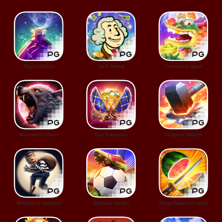
Mystic Potion
Cash Mania
Fortune Dragon
Werewolf's Hunt
Tsar Treasures
Forge of Wealth
Wild Heist Cashout
Ultimate Striker
Ninja Raccoon Frenzy