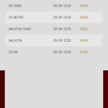
HK SIANG
09-08-2026
4008
SG METRO
09-08-2026
5948
MALAYSIA SIANG
09-08-2026
0692
MALAYSIA
09-08-2026
8548
QATAR
08-08-2026
5256