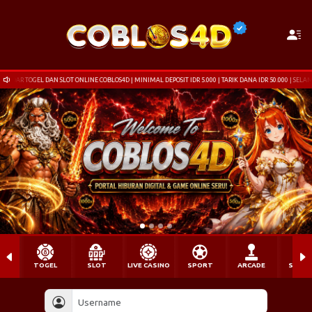
EL DAN SLOT ONLINE COBLOS4D | MINIMAL DEPOSIT IDR 5.000 | TARIK DANA IDR 50.000 | SELAMAT BE
TOGEL
SLOT
LIVE CASINO
SPORT
ARCADE
SABU