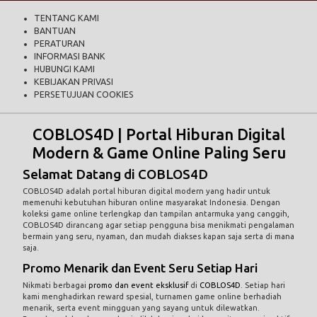
TENTANG KAMI
BANTUAN
PERATURAN
INFORMASI BANK
HUBUNGI KAMI
KEBIJAKAN PRIVASI
PERSETUJUAN COOKIES
COBLOS4D | Portal Hiburan Digital
Modern & Game Online Paling Seru
Selamat Datang di
COBLOS4D
COBLOS4D adalah portal hiburan digital modern yang hadir untuk
memenuhi kebutuhan hiburan online masyarakat Indonesia. Dengan
koleksi game online terlengkap dan tampilan antarmuka yang canggih,
COBLOS4D dirancang agar setiap pengguna bisa menikmati pengalaman
bermain yang seru, nyaman, dan mudah diakses kapan saja serta di mana
saja.
Promo Menarik dan Event Seru Setiap Hari
Nikmati berbagai
promo dan event eksklusif
di
COBLOS4D
. Setiap hari
kami menghadirkan reward spesial, turnamen game online berhadiah
menarik, serta event mingguan yang sayang untuk dilewatkan.