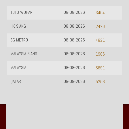
TOTO WUHAN
08-08-2026
3454
HK SIANG
08-08-2026
2476
SG METRO
08-08-2026
4821
MALAYSIA SIANG
08-08-2026
1986
MALAYSIA
08-08-2026
6851
QATAR
08-08-2026
5256