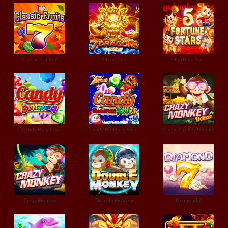
Classic Fruits 7
7 Dragons
5 Fortune Stars
Candy Bonanza
Candy Bonanza Xmas
Crazy Monkey Deluxe
Crazy Monkey
Double Monkey
Diamond 7