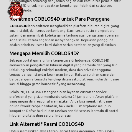
Bergabunglah sekarang dan jadilah bagian dari komunitas pemain aktif
COBLOS4D untuk mendapatkan keuntungan lebih dari setiap sesi
bermain Anda.
Komitmen COBLOS4D untuk Para Pengguna
COBLOS4D
berkomitmen menghadirkan platform hiburan digital yang
aman, stabil, dan terus berkembang. Kami secara rutin memperbarui
sistem dan menambah koleksi game terbaru agar pengalaman bermain
Anda selalu terasa segar dan menyenangkan. Kepuasan pengguna
adalah prioritas utama kami dalam setiap pembaruan yang dilakukan.
Mengapa Memilih COBLOS4D?
Sebagai portal game online terpercaya di Indonesia, COBLOS4D
menawarkan pengalaman hiburan digital yang berbeda dari yang lain.
Didukung teknologi enkripsi modern, data dan privasi pengguna
terjaga dengan standar keamanan tinggi. Ratusan pilihan game dari
berbagai genre tersedia lengkap dalam satu platform, mulai dari game
kasual hingga game kompetitif yang menantang.
Selain itu, COBLOS4D menghadirkan layanan customer service
profesional yang siap membantu selama 24 jam penuh. Akses platform
yang ringan dan responsif memastikan Anda bisa menikmati game
online favorit tanpa hambatan, baik melalui smartphone maupun
komputer. Daftar hari ini dan rasakan sendiri sensasi bermain di portal
hiburan digital paling seru di Indonesia.
Link Alternatif Resmi COBLOS4D
Untuk memastikan akses tetap lancar tanpa gangguan, COBLOS4D