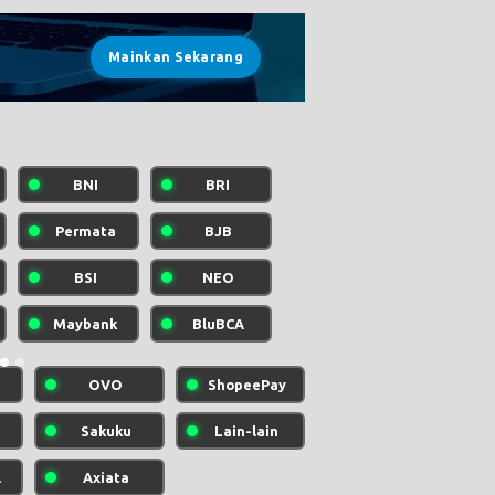
Row
Mainkan Sekarang
Kenneth Must Die
OVO
ShopeePay
Sakuku
Lain-lain
l
Axiata