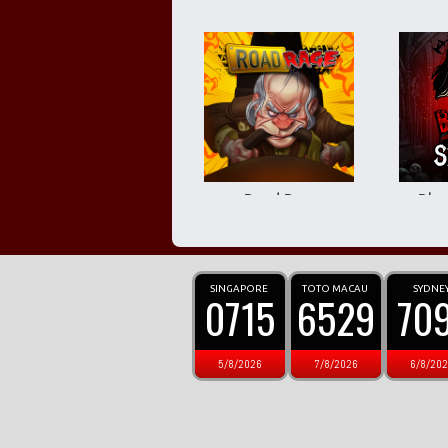
Road Rage
Blo
SINGAPORE
TOTO MACAU
SYDNE
0715
6529
70
5/8/2026
7/8/2026
6/8/20
Skate or Die
Dea