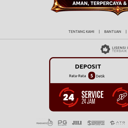
Tombstone: No Mercy
TENTANG KAMI
|
BANTUAN
|
Pixies vs Pirates
Infec
DEPOSIT
5
Rata-Rata
Detik