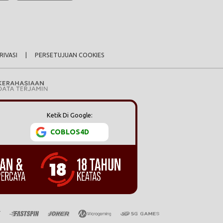
Punk Toilet
RIVASI
|
PERSETUJUAN COOKIES
Hole
Dragon Tribe
Ketik Di Google:
COBLOS4D