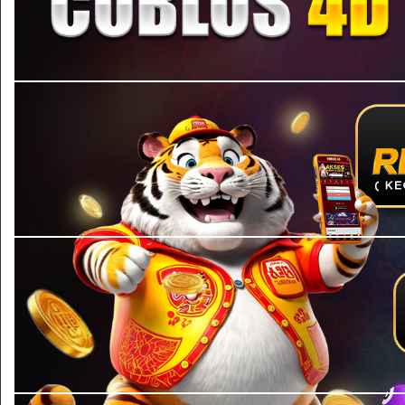
Promo tidak dapat digabungkan dengan promo lainnya.
Harap claim, sesaat setelah deposit (sebelum bermain).
Syarat dan ketentuan bersifat final dan tidak dapat diganggu gugat.
COBLOS4D CASHBACK MINGGUAN 5%
Syarat & Ketentuan :
Diberikan setiap Senin pukul 10.00 - 11.00 WIB.
Bonus adalah 5% dari total kekalahan selama 1 minggu (Senin - Minggu), k
Minimal kekalahan Rp 50.000 untuk mendapatkan cashback.
Player dengan kekalahan di bawah Rp 20.000.000 akan mendapatkan 3%, di
COBLOS4D BONUS REFERRAL 0.5%
Syarat & Ketentuan :
Pengguna referral wajib memiliki User ID di Coblos4D.
Undang teman bermain di Coblos4D agar bonus referral masuk ke dalam ID
COBLOS4D BONUS ROLLINGAN 1%