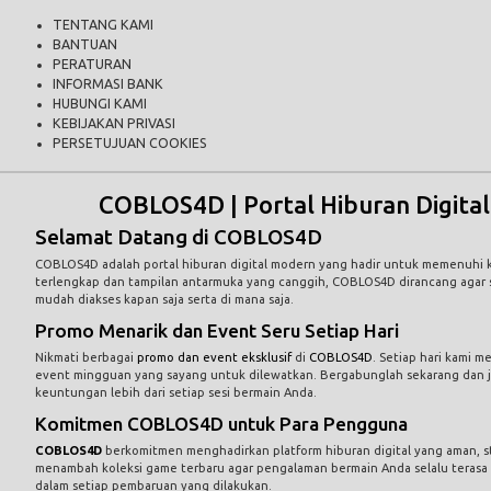
TENTANG KAMI
BANTUAN
PERATURAN
INFORMASI BANK
HUBUNGI KAMI
KEBIJAKAN PRIVASI
PERSETUJUAN COOKIES
COBLOS4D | Portal Hiburan Digita
Selamat Datang di
COBLOS4D
COBLOS4D adalah portal hiburan digital modern yang hadir untuk memenuhi k
terlengkap dan tampilan antarmuka yang canggih, COBLOS4D dirancang agar 
mudah diakses kapan saja serta di mana saja.
Promo Menarik dan Event Seru Setiap Hari
Nikmati berbagai
promo dan event eksklusif
di
COBLOS4D
. Setiap hari kami 
event mingguan yang sayang untuk dilewatkan. Bergabunglah sekarang dan 
keuntungan lebih dari setiap sesi bermain Anda.
Komitmen COBLOS4D untuk Para Pengguna
COBLOS4D
berkomitmen menghadirkan platform hiburan digital yang aman, st
menambah koleksi game terbaru agar pengalaman bermain Anda selalu terasa
dalam setiap pembaruan yang dilakukan.