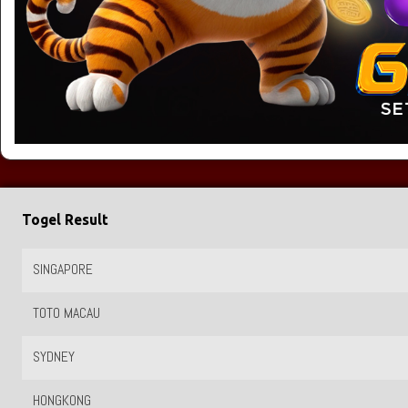
Syarat & Ketentuan :
Bonus diberikan otomatis setiap Senin.
Bonus berlaku untuk semua permainan di Coblos4D, kecuali Togel.
Player dengan turnover di bawah Rp 500.000.000 mendapatkan 0.5%, di at
BONUS GIVE AWAY COBLOS4D
Syarat & Ketentuan :
Kekalahan IDR 100.000.000,- = IDR 1.000.000,-
Kekalahan IDR 50.000.000,- = IDR 500.000,-
Togel Result
Kekalahan IDR 20.000.000,- = IDR 200.000,-
Kekalahan IDR 10.000.000,- = IDR 100.000,-
Kekalahan IDR 5.000.000,- = IDR 50.000,-
SINGAPORE
TOTO MACAU
SYDNEY
HONGKONG