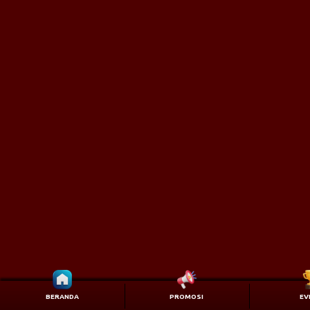
BERANDA
PROMOSI
EV