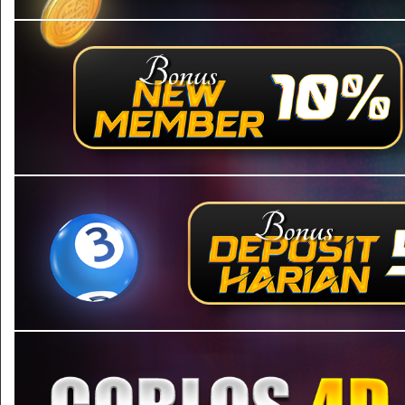
BONUS NEW MEMBER 100% KHUSUS SLOT PRAGMA
Syarat & Ketentuan :
Bonus berlaku hanya untuk permainan slot Pragmatic Play.
Minimum deposit untuk mengikuti promo ini adalah Rp 50.000, dan maksima
Syarat turnover adalah 20x dari total deposit dan bonus.
saldo, Bonus, serta kemenangan dapat dibatalkan jika permainan tidak sesua
Syarat penarikan (withdraw) adalah turnover 20x dari total deposit + bonus 
Promo ini tidak dapat digabungkan dengan promo lainnya.
Harap claim, sesaat setelah deposit (sebelum bermain).
Syarat dan ketentuan bersifat final dan tidak dapat diganggu gugat.
COBLOS4D BONUS NEW MEMBER 10%
NB: Bonus & kemenangan akan dibatalkan jika ditemukan pelanggaran syarat
Syarat & Ketentuan :
Bonus hanya berlaku saat deposit pertama selama periode promo.
Minimal deposit adalah Rp 50.000, dengan maksimal bonus Rp 20.000.
Syarat turnover adalah 3x (contoh: deposit 50.000 + 10% = 55.000 x 3 = 165.
Bonus ini berlaku hanya untuk permainan Slot.
Promo tidak dapat digabungkan dengan promo lainnya.
Harap claim, sesaat setelah deposit (sebelum bermain).
Syarat dan ketentuan bersifat final dan tidak dapat diganggu gugat.
NB: Bonus & kemenangan akan dibatalkan jika terdapat pelanggaran syarat 
BONUS DEPOSIT HARIAN 5% ALL GAMES (KECUALI 
Syarat & Ketentuan :
Bonus berlaku untuk semua permainan di Coblos4D kecuali Togel.
Minimal deposit Rp 50.000, dengan bonus maksimal Rp 10.000.
Syarat turnover adalah 3x (contoh: deposit 100.000 + 5% = 105.000 x 3 = 315