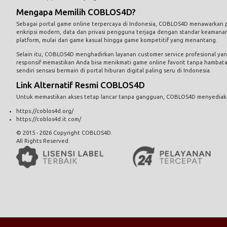
Mengapa Memilih COBLOS4D?
Sebagai portal game online terpercaya di Indonesia, COBLOS4D menawarkan p
enkripsi modern, data dan privasi pengguna terjaga dengan standar keamanan 
platform, mulai dari game kasual hingga game kompetitif yang menantang.
Selain itu, COBLOS4D menghadirkan layanan customer service profesional ya
responsif memastikan Anda bisa menikmati game online favorit tanpa hambatan
sendiri sensasi bermain di portal hiburan digital paling seru di Indonesia.
Link Alternatif Resmi COBLOS4D
Untuk memastikan akses tetap lancar tanpa gangguan, COBLOS4D menyediakan 
https://coblos4d.org/
https://coblos4d.it.com/
© 2015 - 2026 Copyright COBLOS4D.
All Rights Reserved.