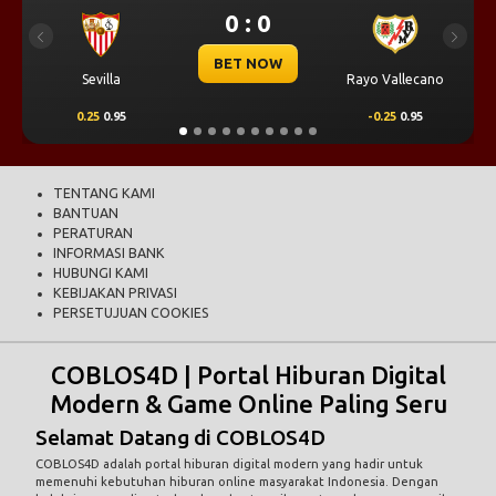
0 : 0
Previous
Next
BET NOW
Rayo Vallecano
Alaves
5
-0.25
0.95
0.00
0.62
TENTANG KAMI
BANTUAN
PERATURAN
INFORMASI BANK
HUBUNGI KAMI
KEBIJAKAN PRIVASI
PERSETUJUAN COOKIES
COBLOS4D | Portal Hiburan Digital
Modern & Game Online Paling Seru
Selamat Datang di
COBLOS4D
COBLOS4D adalah portal hiburan digital modern yang hadir untuk
memenuhi kebutuhan hiburan online masyarakat Indonesia. Dengan