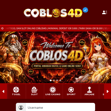
DAR TOGEL DAN SLOT ONLINE COBLOS4D | MINIMAL DEPOSIT IDR 5.000 | TARIK DANA IDR 50.000 | SEL
TOGEL
SLOT
LIVE CASINO
SPORT
ARCADE
SABU