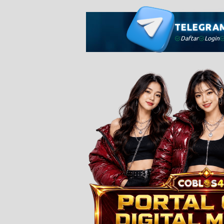
TELEGRA
Daftar
Login
BCA
Mand
CIMB
Dan
DKI
SU
JAGO
Sea