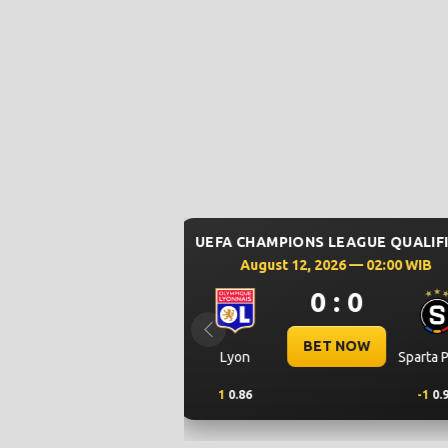
UEFA CHAMPIONS LEAGUE QUALIF
August 11, 2026 — 22:59 WIB
0 : 0
Previous
BET NOW
Union 
Bodo Glimt
Gill
0.75
0.82
-0.75