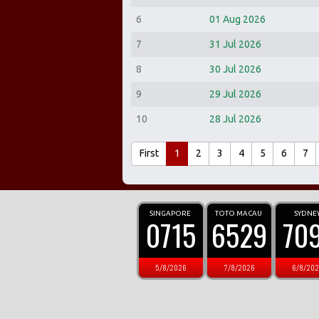
6
01 Aug 2026
7
31 Jul 2026
8
30 Jul 2026
9
29 Jul 2026
10
28 Jul 2026
First
1
2
3
4
5
6
7
SINGAPORE
TOTO MACAU
SYDNE
0715
6529
70
5/8/2026
7/8/2026
6/8/20