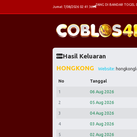
SELAMAT DATANG DI BANDAR TOGEL DAN SLO
Jumat 7/08/2026 02:41:36
Hasil Keluaran
HONGKONG
Website:
hongkongl
No
Tanggal
1
06 Aug 2026
2
05 Aug 2026
3
04 Aug 2026
4
03 Aug 2026
5
02 Aug 2026