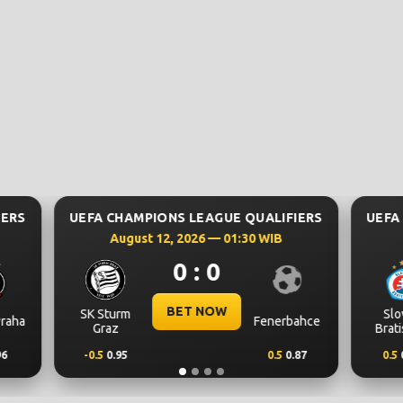
IERS
E-FOOTBALL F24 INTERNATIONAL
E-FO
FRIENDLY
August 7, 2026 — 09:30 WIB
0 : 0
Saint-
e-N
oise
BET NOW
e-France
e-Italy
1.00
0.
0.75
0.61
-0.75
-0.85