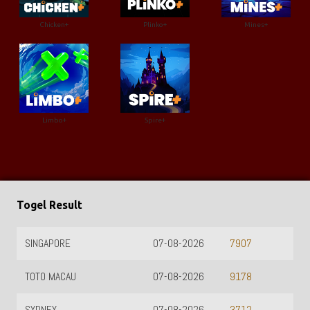
Chicken+
Plinko+
Mines+
Limbo+
Spire+
Togel Result
SINGAPORE
07-08-2026
7907
TOTO MACAU
07-08-2026
9178
SYDNEY
07-08-2026