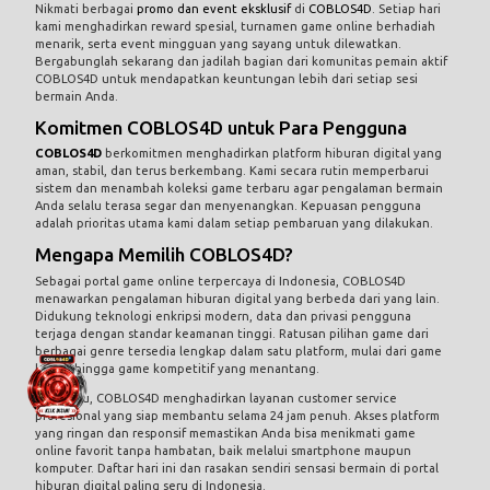
Nikmati berbagai
promo dan event eksklusif
di
COBLOS4D
. Setiap hari
kami menghadirkan reward spesial, turnamen game online berhadiah
menarik, serta event mingguan yang sayang untuk dilewatkan.
Bergabunglah sekarang dan jadilah bagian dari komunitas pemain aktif
COBLOS4D untuk mendapatkan keuntungan lebih dari setiap sesi
bermain Anda.
Komitmen COBLOS4D untuk Para Pengguna
COBLOS4D
berkomitmen menghadirkan platform hiburan digital yang
aman, stabil, dan terus berkembang. Kami secara rutin memperbarui
sistem dan menambah koleksi game terbaru agar pengalaman bermain
Anda selalu terasa segar dan menyenangkan. Kepuasan pengguna
adalah prioritas utama kami dalam setiap pembaruan yang dilakukan.
Mengapa Memilih COBLOS4D?
Sebagai portal game online terpercaya di Indonesia, COBLOS4D
menawarkan pengalaman hiburan digital yang berbeda dari yang lain.
Didukung teknologi enkripsi modern, data dan privasi pengguna
terjaga dengan standar keamanan tinggi. Ratusan pilihan game dari
berbagai genre tersedia lengkap dalam satu platform, mulai dari game
kasual hingga game kompetitif yang menantang.
Selain itu, COBLOS4D menghadirkan layanan customer service
profesional yang siap membantu selama 24 jam penuh. Akses platform
yang ringan dan responsif memastikan Anda bisa menikmati game
online favorit tanpa hambatan, baik melalui smartphone maupun
komputer. Daftar hari ini dan rasakan sendiri sensasi bermain di portal
hiburan digital paling seru di Indonesia.