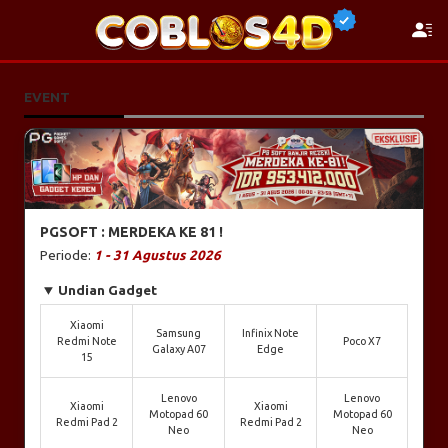
EVENT
PGSOFT : MERDEKA KE 81 !
Periode:
1 - 31 Agustus 2026
Undian Gadget
Xiaomi
Samsung
Infinix Note
Redmi Note
Poco X7
Galaxy A07
Edge
15
Lenovo
Lenovo
Xiaomi
Xiaomi
Motopad 60
Motopad 60
Redmi Pad 2
Redmi Pad 2
Neo
Neo