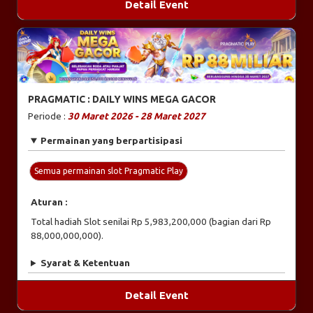
Detail Event
PRAGMATIC : DAILY WINS MEGA GACOR
Periode :
30 Maret 2026 - 28 Maret 2027
Permainan yang berpartisipasi
Semua permainan slot Pragmatic Play
Aturan :
Total hadiah Slot senilai Rp 5,983,200,000 (bagian dari Rp
88,000,000,000).
Syarat & Ketentuan
Detail Event