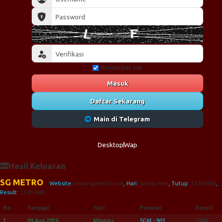
Remember Me
Masuk
Daftar Sekarang
Main di Telegram
Desktop
Wap
Hasil Keluaran
SG METRO
Website:
www.sgmetro.com
, Hari:
Setiap Hari
, Tutup:
12:30 WIB
,
Result:
13:00 WIB
No
Tanggal
Hari
Pasaran
Result
1
09 Aug 2026
Minggu
SGM - 905
5948