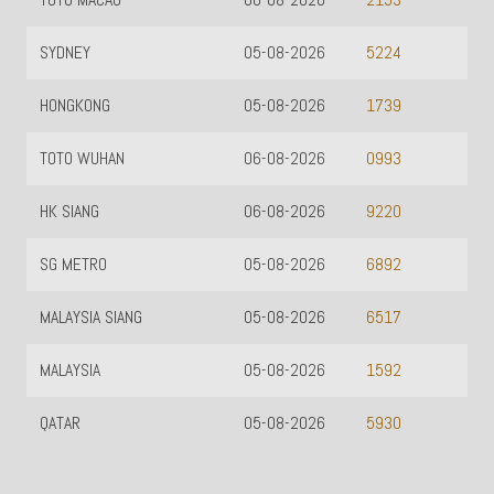
2153
SYDNEY
05-08-2026
5224
HONGKONG
05-08-2026
1739
TOTO WUHAN
06-08-2026
0993
HK SIANG
06-08-2026
9220
SG METRO
05-08-2026
6892
MALAYSIA SIANG
05-08-2026
6517
MALAYSIA
05-08-2026
1592
QATAR
05-08-2026
5930