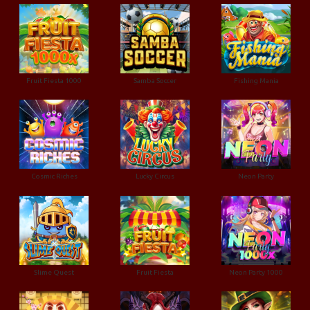
Fruit Fiesta 1000
Samba Soccer
Fishing Mania
Cosmic Riches
Lucky Circus
Neon Party
Slime Quest
Fruit Fiesta
Neon Party 1000