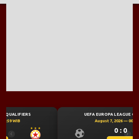
UEFA EUROPA LEAGUE QUALIFIERS
August 7, 2026 — 00:00 WIB
0 : 0
Previous
Next