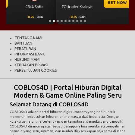
BET NOW
FC Hradec Kralove
Besiktas
-0.25
-0.81
0.25
0.65
TENTANG KAMI
BANTUAN
PERATURAN
INFORMASI BANK
HUBUNGI KAMI
KEBIJAKAN PRIVASI
PERSETUJUAN COOKIES
COBLOS4D | Portal Hiburan Digital
Modern & Game Online Paling Seru
Selamat Datang di
COBLOS4D
COBLOS4D adalah portal hiburan digital modern yang hadir untuk
memenuhi kebutuhan hiburan online masyarakat Indonesia. Dengan
koleksi game online terlengkap dan tampilan antarmuka yang canggih,
COBLOS4D dirancang agar setiap pengguna bisa menikmati pengalaman
bermain yang seru, nyaman, dan mudah diakses kapan saja serta di mana