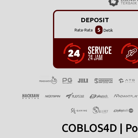
DEPOSIT
5
Rata-Rata
Detik
COBLOS4D | Por