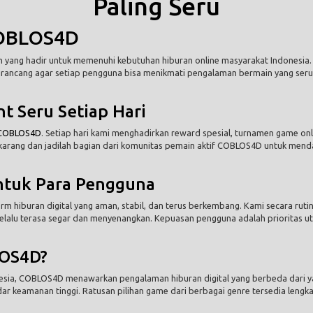
Paling Seru
OBLOS4D
 yang hadir untuk memenuhi kebutuhan hiburan online masyarakat Indonesia.
rancang agar setiap pengguna bisa menikmati pengalaman bermain yang seru,
t Seru Setiap Hari
COBLOS4D
. Setiap hari kami menghadirkan reward spesial, turnamen game on
karang dan jadilah bagian dari komunitas pemain aktif COBLOS4D untuk menda
tuk Para Pengguna
 hiburan digital yang aman, stabil, dan terus berkembang. Kami secara ru
lalu terasa segar dan menyenangkan. Kepuasan pengguna adalah prioritas 
OS4D?
nesia, COBLOS4D menawarkan pengalaman hiburan digital yang berbeda dari yan
ar keamanan tinggi. Ratusan pilihan game dari berbagai genre tersedia lengk