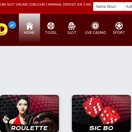
T ONLINE COBLOS4D | MINIMAL DEPOSIT IDR 5.000 | TARIK DANA IDR 50.000 | S
HOME
TOGEL
SLOT
LIVE CASINO
SPORT