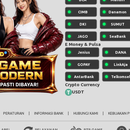
CIMB
Danamon
Permata
DKI
SUMUT
BSI
JAGO
SeaBank
Maybank
E Money & Pulsa
Jenius
DANA
GOPAY
LinkAja
AntarBank
Telkomse
Crypto Currency
USDT
PERATURAN
|
INFORMASI BANK
|
HUBUNGI KAMI
|
KEBIJAKAN P