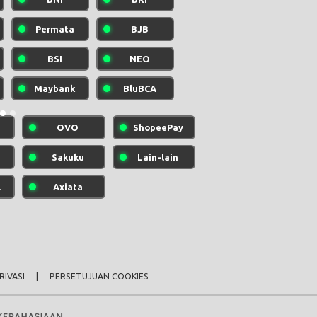
BJB
NEO
BluBCA
OVO
ShopeePay
Sakuku
Lain-lain
l
Axiata
RIVASI
|
PERSETUJUAN COOKIES