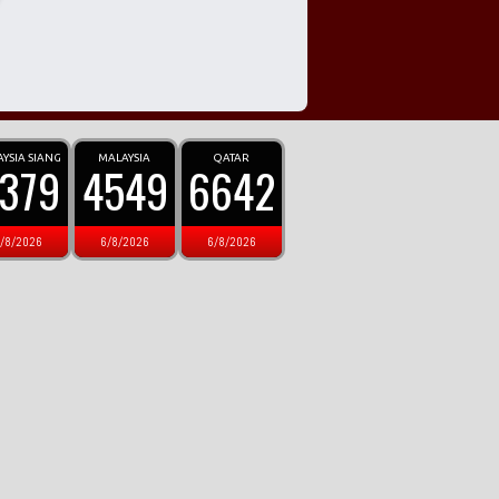
YSIA SIANG
MALAYSIA
QATAR
379
4549
6642
/8/2026
6/8/2026
6/8/2026