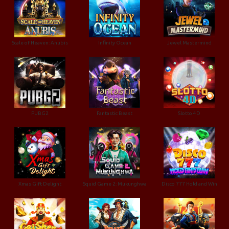
Scale of Heaven: Anubis
Infinity Ocean
Jewel Mastermind
PUBG2
Fantastic Beast
Slotto 4D
Xmas Gift Delight
Squid Game 2: Mukunghwa
Disco 777 Hold and Win