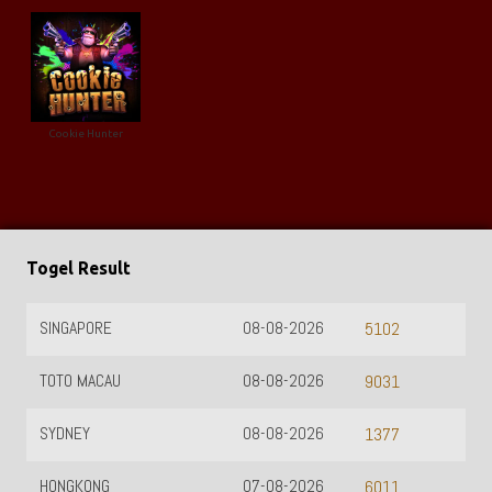
Cookie Hunter
Togel Result
SINGAPORE
08-08-2026
5102
TOTO MACAU
08-08-2026
9031
SYDNEY
08-08-2026
1377
HONGKONG
07-08-2026
6011