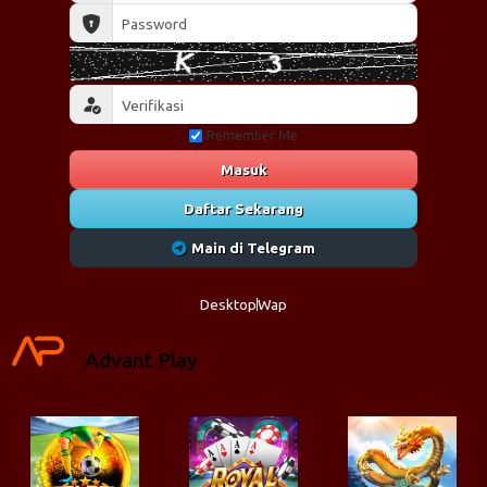
Remember Me
Masuk
Daftar Sekarang
Main di Telegram
Desktop
Wap
Advant Play