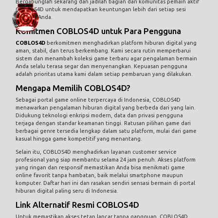
Bergabunglah sekarang dan jadilah bagian dari komunitas pemain aktif
COBLOS4D untuk mendapatkan keuntungan lebih dari setiap sesi
bermain Anda.
Komitmen COBLOS4D untuk Para Pengguna
COBLOS4D
berkomitmen menghadirkan platform hiburan digital yang
aman, stabil, dan terus berkembang. Kami secara rutin memperbarui
sistem dan menambah koleksi game terbaru agar pengalaman bermain
Anda selalu terasa segar dan menyenangkan. Kepuasan pengguna
adalah prioritas utama kami dalam setiap pembaruan yang dilakukan.
Mengapa Memilih COBLOS4D?
Sebagai portal game online terpercaya di Indonesia, COBLOS4D
menawarkan pengalaman hiburan digital yang berbeda dari yang lain.
Didukung teknologi enkripsi modern, data dan privasi pengguna
terjaga dengan standar keamanan tinggi. Ratusan pilihan game dari
berbagai genre tersedia lengkap dalam satu platform, mulai dari game
kasual hingga game kompetitif yang menantang.
Selain itu, COBLOS4D menghadirkan layanan customer service
profesional yang siap membantu selama 24 jam penuh. Akses platform
yang ringan dan responsif memastikan Anda bisa menikmati game
online favorit tanpa hambatan, baik melalui smartphone maupun
komputer. Daftar hari ini dan rasakan sendiri sensasi bermain di portal
hiburan digital paling seru di Indonesia.
Link Alternatif Resmi COBLOS4D
Untuk memastikan akses tetap lancar tanpa gangguan, COBLOS4D