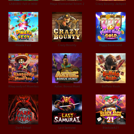
LABUBU: Fall in Wild
Maya: Elemental Totem 2
Crazy Bounty: Jackpot
Pinata Fest
Crazy Bounty
Piggy Bank Gold
Rhapsody of Muertos
Aztec: Bonus Hunt
Buffalo Rush
Dark Ritual
Last Samurai
BlackJack21