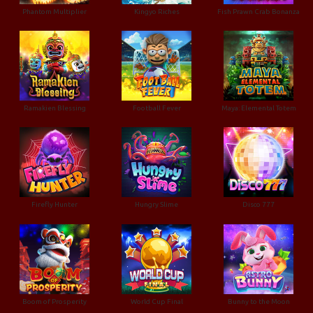
Phantom Multiplier
Kingyo Riches
Fish Prawn Crab Bonanza
Ramakien Blessing
Football Fever
Maya: Elemental Totem
Firefly Hunter
Hungry Slime
Disco 777
Boom of Prosperity
World Cup Final
Bunny to the Moon