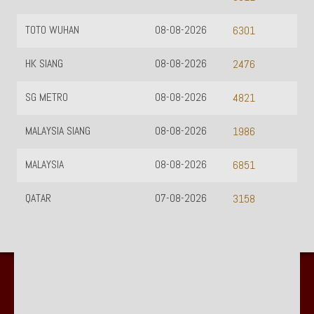
TOTO WUHAN
08-08-2026
6301
HK SIANG
08-08-2026
2476
SG METRO
08-08-2026
4821
MALAYSIA SIANG
08-08-2026
1986
MALAYSIA
08-08-2026
6851
QATAR
07-08-2026
3158