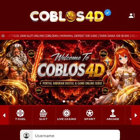
 TOGEL DAN SLOT ONLINE COBLOS4D | MINIMAL DEPOSIT IDR 5.000 | TARIK DANA IDR 50.000 | SELAMA
TOGEL
SLOT
LIVE CASINO
SPORT
ARCADE
SABU