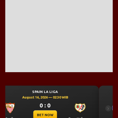
SPAIN LA LIGA
August 16, 2026 — 00:30 WIB
0 : 0
Previous
Next
BET NOW