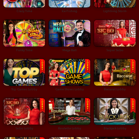
Crazy Time
Ice Fishing
Lightning Storm
Funky Time
Mega Ball
Super Sicbo
Top Games Lobby
Game Shows Lobby
Baccarat Lobby
Sicbo Lobby
Roulette Lobby
Blackjack Lobby